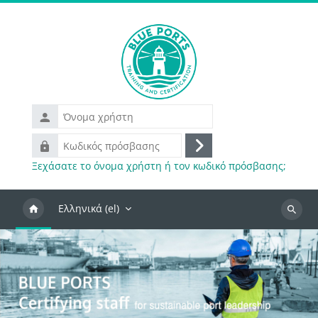
Μετάβαση στο κεντρικό περιεχόμενο
Όνομα
χρήστη
Κωδικός
Σύνδεση
πρόσβασης
Ξεχάσατε το όνομα χρήστη ή τον κωδικό πρόσβασης;
Ελληνικά ‎(el)‎
Αναζήτ